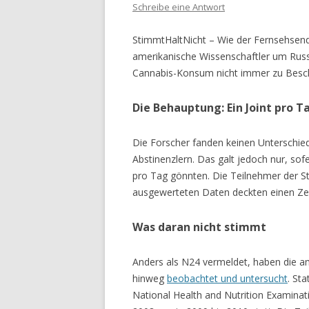
Schreibe eine Antwort
StimmtHaltNicht – Wie der Fernsehse
amerikanische Wissenschaftler um Russ
Cannabis-Konsum nicht immer zu Besc
Die Behauptung: Ein Joint pro T
Die Forscher fanden keinen Unterschied
Abstinenzlern. Das galt jedoch nur, sof
pro Tag gönnten. Die Teilnehmer der St
ausgewerteten Daten deckten einen Zei
Was daran nicht stimmt
Anders als N24 vermeldet, haben die am
hinweg
beobachtet und untersucht
. St
National Health and Nutrition Examina