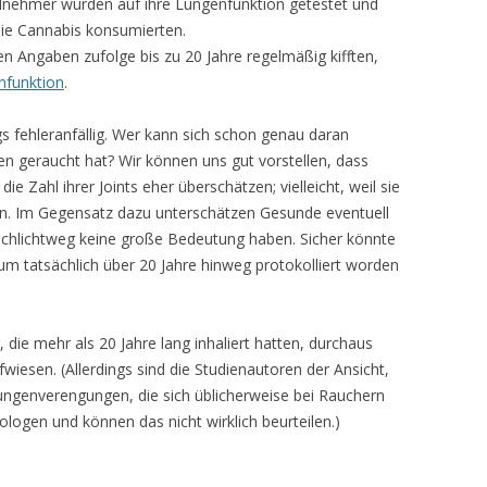
ilnehmer wurden auf ihre Lungenfunktion getestet und
ie Cannabis konsumierten.
 Angaben zufolge bis zu 20 Jahre regelmäßig kifften,
nfunktion
.
gs fehleranfällig. Wer kann sich schon genau daran
ren geraucht hat? Wir können uns gut vorstellen, dass
e Zahl ihrer Joints eher überschätzen; vielleicht, weil sie
n. Im Gegensatz dazu unterschätzen Gesunde eventuell
 schlichtweg keine große Bedeutung haben. Sicher könnte
m tatsächlich über 20 Jahre hinweg protokolliert worden
die mehr als 20 Jahre lang inhaliert hatten, durchaus
wiesen. (Allerdings sind die Studienautoren der Ansicht,
ungenverengungen, die sich üblicherweise bei Rauchern
logen und können das nicht wirklich beurteilen.)