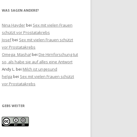
WAS SAGEN ANDERE?
Nina Hayder
bei
Sex mit vielen Frauen
schützt vor Prostatakrebs
Josef
bei
Sex mit vielen Frauen schützt
vor Prostatakrebs
Omega_Masha!
bei
Die Hirnforschung tut
so, als habe sie auf alles eine Antwort
Andy L.
bei
Milch ist ungesund
helga
bei
Sex mit vielen Frauen schützt
vor Prostatakrebs
GEBS WEITER