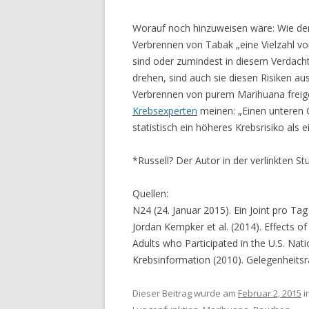
Worauf noch hinzuweisen wäre: Wie der
Verbrennen von Tabak „eine Vielzahl vo
sind oder zumindest in diesem Verdacht 
drehen, sind auch sie diesen Risiken au
Verbrennen von purem Marihuana freiges
Krebsexperten
meinen: „Einen unteren G
statistisch ein höheres Krebsrisiko als e
*Russell? Der Autor in der verlinkten S
Quellen:
N24 (24. Januar 2015). Ein Joint pro Tag
Jordan Kempker et al. (2014). Effects o
Adults who Participated in the U.S. Nati
Krebsinformation (2010). Gelegenheitsra
Dieser Beitrag wurde am
Februar 2, 2015
i