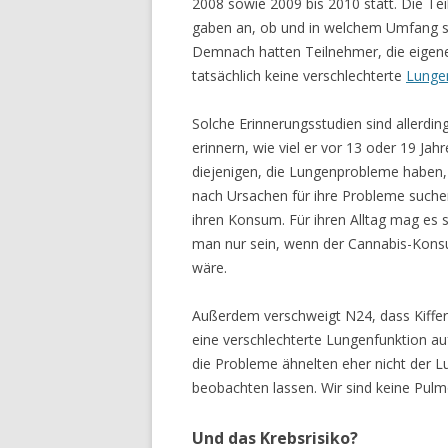
2008 sowie 2009 bis 2010 statt. Die Te
gaben an, ob und in welchem Umfang s
Demnach hatten Teilnehmer, die eigenen
tatsächlich keine verschlechterte
Lunge
Solche Erinnerungsstudien sind allerdin
erinnern, wie viel er vor 13 oder 19 Jah
diejenigen, die Lungenprobleme haben, di
nach Ursachen für ihre Probleme suche
ihren Konsum. Für ihren Alltag mag es
man nur sein, wenn der Cannabis-Konsu
wäre.
Außerdem verschweigt N24, dass Kiffer, 
eine verschlechterte Lungenfunktion auf
die Probleme ähnelten eher nicht der L
beobachten lassen. Wir sind keine Pulmo
Und das Krebsrisiko?