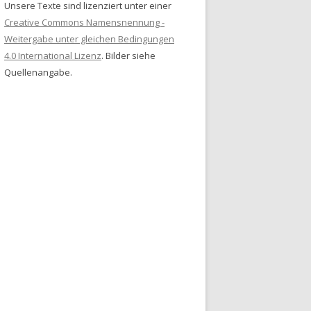
Unsere Texte sind lizenziert unter einer
Creative Commons Namensnennung -
Weitergabe unter gleichen Bedingungen
4.0 International Lizenz
. Bilder siehe
Quellenangabe.