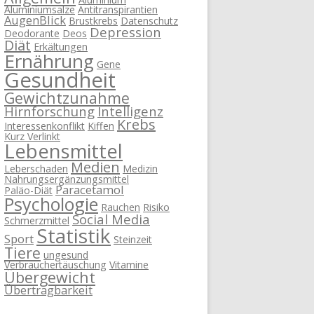
Aluminiumsalze
Antitranspirantien
AugenBlick
Brustkrebs
Datenschutz
Depression
Deodorante
Deos
Diät
Erkältungen
Ernährung
Gene
Gesundheit
Gewichtzunahme
Hirnforschung
Intelligenz
Krebs
Interessenkonflikt
Kiffen
Kurz Verlinkt
Lebensmittel
Medien
Leberschaden
Medizin
Nahrungsergänzungsmittel
Paracetamol
Paläo-Diät
Psychologie
Rauchen
Risiko
Social Media
Schmerzmittel
Statistik
Sport
Steinzeit
Tiere
ungesund
Verbrauchertäuschung
Vitamine
Übergewicht
Übertragbarkeit