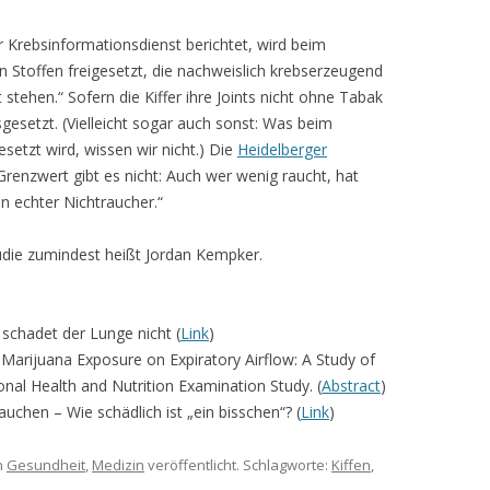
 Krebsinformationsdienst berichtet, wird beim
n Stoffen freigesetzt, die nachweislich krebserzeugend
stehen.“ Sofern die Kiffer ihre Joints nicht ohne Tabak
sgesetzt. (Vielleicht sogar auch sonst: Was beim
etzt wird, wissen wir nicht.) Die
Heidelberger
renzwert gibt es nicht: Auch wer wenig raucht, hat
in echter Nichtraucher.“
tudie zumindest heißt Jordan Kempker.
 schadet der Lunge nicht (
Link
)
f Marijuana Exposure on Expiratory Airflow: A Study of
onal Health and Nutrition Examination Study. (
Abstract
)
uchen – Wie schädlich ist „ein bisschen“? (
Link
)
n
Gesundheit
,
Medizin
veröffentlicht. Schlagworte:
Kiffen
,