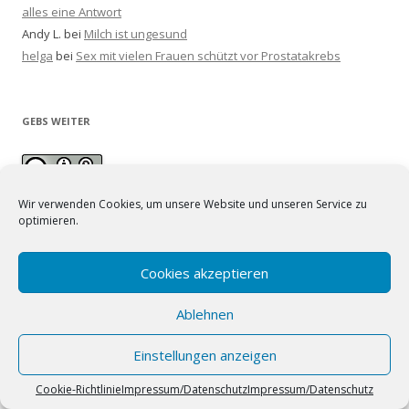
alles eine Antwort
Andy L.
bei
Milch ist ungesund
helga
bei
Sex mit vielen Frauen schützt vor Prostatakrebs
GEBS WEITER
Wir verwenden Cookies, um unsere Website und unseren Service zu
optimieren.
Unsere Texte sind lizenziert unter einer
Creative Commons
Namensnennung - Weitergabe unter gleichen Bedingungen 4.0
International Lizenz
. Bilder siehe Quellenangabe.
Cookies akzeptieren
Ablehnen
Einstellungen anzeigen
Impressum/Datenschutz
Powered by WordPress
Cookie-Richtlinie
Impressum/Datenschutz
Impressum/Datenschutz