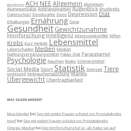
ACH NEE
Allgemein
Aluminium
abnehmen
AugenBlick
Aluminiumsalze
Antitranspirantien
Brustkrebs
Diät
Depression
Datenschutz
Deodorante
Deos
Ernährung
Erkältungen
Gene
Gesundheit
Gewichtzunahme
Hirnforschung
Intelligenz
Interessenkonflikt
Kiffen
Lebensmittel
Krebs
Kurz Verlinkt
Medien
Leberschaden
Medizin
Paracetamol
Nahrungsergänzungsmittel
Paläo-Diät
Psychologie
Rauchen
Risiko
Schmerzmittel
Statistik
Tiere
Social Media
Sport
Steinzeit
ungesund
Verbrauchertäuschung
Vitamine
Übergewicht
Übertragbarkeit
WAS SAGEN ANDERE?
Nina Hayder
bei
Sex mit vielen Frauen schützt vor Prostatakrebs
Josef
bei
Sex mit vielen Frauen schützt vor Prostatakrebs
Omega_Masha!
bei
Die Hirnforschung tut so, als habe sie auf