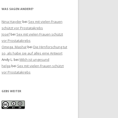
WAS SAGEN ANDERE?
Nina Hayder
bei
Sex mit vielen Frauen
schützt vor Prostatakrebs
Josef
bei
Sex mit vielen Frauen schützt
vor Prostatakrebs
Omega_Masha!
bei
Die Hirnforschung tut
so, als habe sie auf alles eine Antwort
Andy L.
bei
Milch ist ungesund
helga
bei
Sex mit vielen Frauen schützt
vor Prostatakrebs
GEBS WEITER