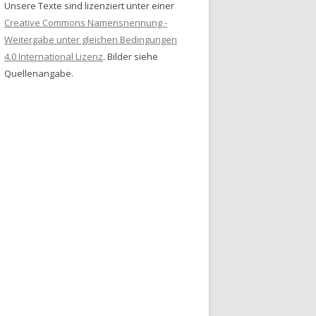
Unsere Texte sind lizenziert unter einer
Creative Commons Namensnennung -
Weitergabe unter gleichen Bedingungen
4.0 International Lizenz
. Bilder siehe
Quellenangabe.