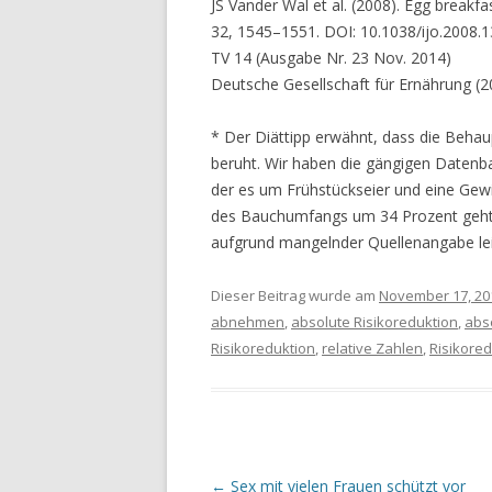
JS Vander Wal et al. (2008). Egg breakfa
32, 1545–1551. DOI: 10.1038/ijo.2008.1
TV 14 (Ausgabe Nr. 23 Nov. 2014)
Deutsche Gesellschaft für Ernährung (2
* Der Diättipp erwähnt, dass die Behaup
beruht. Wir haben die gängigen Datenba
der es um Frühstückseier und eine Gew
des Bauchumfangs um 34 Prozent geht). O
aufgrund mangelnder Quellenangabe lei
Dieser Beitrag wurde am
November 17, 20
abnehmen
,
absolute Risikoreduktion
,
abs
Risikoreduktion
,
relative Zahlen
,
Risikored
Beitrags-
←
Sex mit vielen Frauen schützt vor