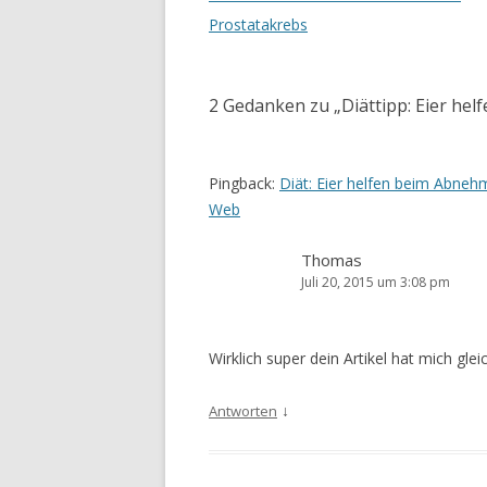
Navigation
Prostatakrebs
2 Gedanken zu „
Diättipp: Eier h
Pingback:
Diät: Eier helfen beim Abne
Web
Thomas
Juli 20, 2015 um 3:08 pm
Wirklich super dein Artikel hat mich gl
↓
Antworten