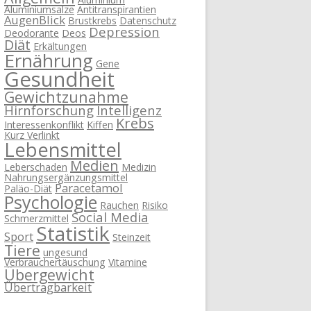
Aluminiumsalze
Antitranspirantien
AugenBlick
Brustkrebs
Datenschutz
Depression
Deodorante
Deos
Diät
Erkältungen
Ernährung
Gene
Gesundheit
Gewichtzunahme
Hirnforschung
Intelligenz
Krebs
Interessenkonflikt
Kiffen
Kurz Verlinkt
Lebensmittel
Medien
Leberschaden
Medizin
Nahrungsergänzungsmittel
Paracetamol
Paläo-Diät
Psychologie
Rauchen
Risiko
Social Media
Schmerzmittel
Statistik
Sport
Steinzeit
Tiere
ungesund
Verbrauchertäuschung
Vitamine
Übergewicht
Übertragbarkeit