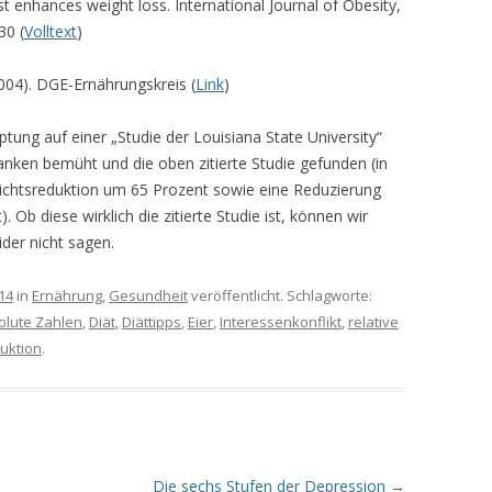
st enhances weight loss. International Journal of Obesity,
30 (
Volltext
)
004). DGE-Ernährungskreis (
Link
)
tung auf einer „Studie der Louisiana State University“
nken bemüht und die oben zitierte Studie gefunden (in
ichtsreduktion um 65 Prozent sowie eine Reduzierung
b diese wirklich die zitierte Studie ist, können wir
der nicht sagen.
14
in
Ernährung
,
Gesundheit
veröffentlicht. Schlagworte:
olute Zahlen
,
Diät
,
Diättipps
,
Eier
,
Interessenkonflikt
,
relative
uktion
.
Die sechs Stufen der Depression
→