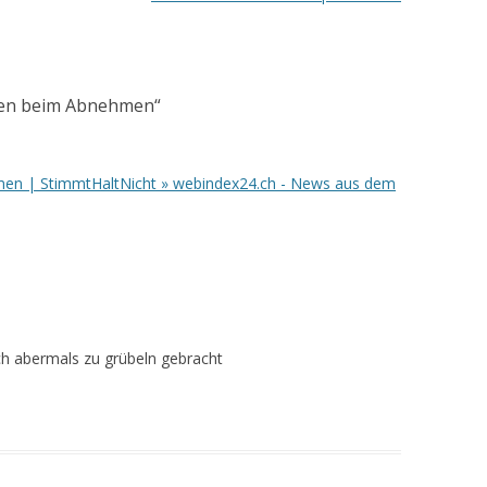
elfen beim Abnehmen
“
hmen | StimmtHaltNicht » webindex24.ch - News aus dem
eich abermals zu grübeln gebracht