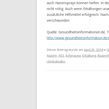
auch Nasensprays können helfen. In de
nicht nötig. Auch wenn Erkältungen un
zusätzliche Hilfsmittel erfolgreich. N
verschwunden.
Quelle: Gesundheitsinformationen.de, 
http://www.gesundheitsinformation.de/
Dieser Beitrag wurde am
April 25, 2014
in
A
Aspirin
,
ASS
,
Echinacea
,
Erkältung
,
Ibupro
Umckaloabo
.