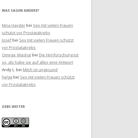
WAS SAGEN ANDERE?
Nina Hayder
bei
Sex mit vielen Frauen
schützt vor Prostatakrebs
Josef
bei
Sex mit vielen Frauen schützt
vor Prostatakrebs
Omega_Masha!
bei
Die Hirnforschung tut
so, als habe sie auf alles eine Antwort
Andy L.
bei
Milch ist ungesund
helga
bei
Sex mit vielen Frauen schützt
vor Prostatakrebs
GEBS WEITER