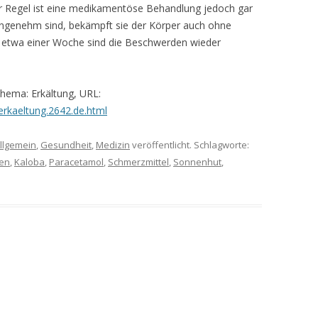
r Regel ist eine medikamentöse Behandlung jedoch gar
angenehm sind, bekämpft sie der Körper auch ohne
ach etwa einer Woche sind die Beschwerden wieder
Thema: Erkältung, URL:
erkaeltung.2642.de.html
llgemein
,
Gesundheit
,
Medizin
veröffentlicht. Schlagworte:
fen
,
Kaloba
,
Paracetamol
,
Schmerzmittel
,
Sonnenhut
,