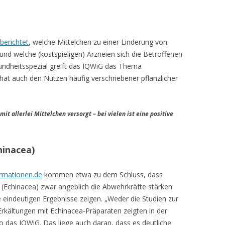
berichtet
, welche Mittelchen zu einer Linderung von
d welche (kostspieligen) Arzneien sich die Betroffenen
undheitsspezial greift das IQWiG das Thema
hat auch den Nutzen häufig verschriebener pflanzlicher
it allerlei Mittelchen versorgt – bei vielen ist eine positive
hinacea)
rmationen.de
kommen etwa zu dem Schluss, dass
(Echinacea) zwar angeblich die Abwehrkräfte stärken
ne eindeutigen Ergebnisse zeigen. „Weder die Studien zur
kältungen mit Echinacea-Präparaten zeigten in der
 das IQWiG. Das liege auch daran, dass es deutliche