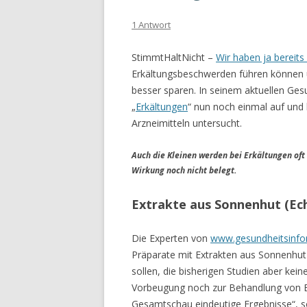
1 Antwort
StimmtHaltNicht –
Wir haben ja bereits 
Erkältungsbeschwerden führen können un
besser sparen. In seinem aktuellen Ges
„
Erkältungen
“ nun noch einmal auf und 
Arzneimitteln untersucht.
Auch die Kleinen werden bei Erkältungen oft m
Wirkung noch nicht belegt.
Extrakte aus Sonnenhut (Ec
Die Experten von
www.gesundheitsinfo
Präparate mit Extrakten aus Sonnenhut 
sollen, die bisherigen Studien aber kei
Vorbeugung noch zur Behandlung von Er
Gesamtschau eindeutige Ergebnisse“, so