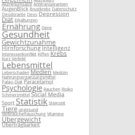
Aluminiumsalze
Antitranspirantien
AugenBlick
Brustkrebs
Datenschutz
Depression
Deodorante
Deos
Diät
Erkältungen
Ernährung
Gene
Gesundheit
Gewichtzunahme
Hirnforschung
Intelligenz
Krebs
Interessenkonflikt
Kiffen
Kurz Verlinkt
Lebensmittel
Medien
Leberschaden
Medizin
Nahrungsergänzungsmittel
Paracetamol
Paläo-Diät
Psychologie
Rauchen
Risiko
Social Media
Schmerzmittel
Statistik
Sport
Steinzeit
Tiere
ungesund
Verbrauchertäuschung
Vitamine
Übergewicht
Übertragbarkeit