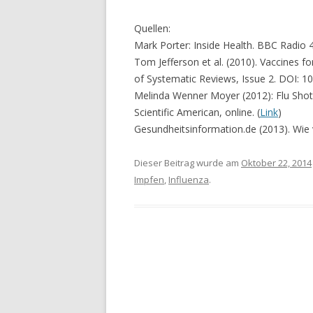
Quellen:
Mark Porter: Inside Health. BBC Radio 4
Tom Jefferson et al. (2010). Vaccines f
of Systematic Reviews, Issue 2. DOI: 
Melinda Wenner Moyer (2012): Flu Shots
Scientific American, online. (
Link
)
Gesundheitsinformation.de (2013). Wie v
Dieser Beitrag wurde am
Oktober 22, 2014
Impfen
,
Influenza
.