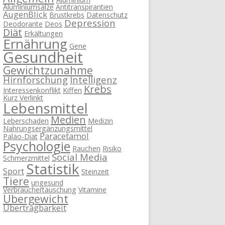
Aluminiumsalze
Antitranspirantien
AugenBlick
Brustkrebs
Datenschutz
Depression
Deodorante
Deos
Diät
Erkältungen
Ernährung
Gene
Gesundheit
Gewichtzunahme
Hirnforschung
Intelligenz
Krebs
Interessenkonflikt
Kiffen
Kurz Verlinkt
Lebensmittel
Medien
Leberschaden
Medizin
Nahrungsergänzungsmittel
Paracetamol
Paläo-Diät
Psychologie
Rauchen
Risiko
Social Media
Schmerzmittel
Statistik
Sport
Steinzeit
Tiere
ungesund
Verbrauchertäuschung
Vitamine
Übergewicht
Übertragbarkeit