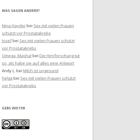
WAS SAGEN ANDERE?
Nina Hayder
bei
Sex mit vielen Frauen
schützt vor Prostatakrebs
Josef
bei
Sex mit vielen Frauen schützt
vor Prostatakrebs
Omega_Masha!
bei
Die Hirnforschung tut
so, als habe sie auf alles eine Antwort
Andy L.
bei
Milch ist ungesund
helga
bei
Sex mit vielen Frauen schützt
vor Prostatakrebs
GEBS WEITER