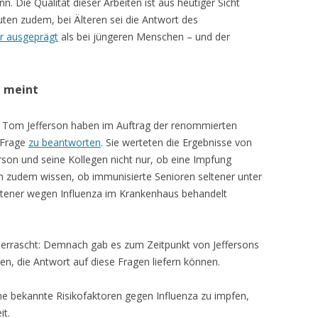
n. Die Qualität dieser Arbeiten ist aus heutiger Sicht
ten zudem, bei Älteren sei die Antwort des
r ausgeprägt
als bei jüngeren Menschen – und der
n meint
 Tom Jefferson haben im Auftrag der renommierten
 Frage
zu beantworten
. Sie werteten die Ergebnisse von
rson und seine Kollegen nicht nur, ob eine Impfung
ten zudem wissen, ob immunisierte Senioren seltener unter
eltener wegen Influenza im Krankenhaus behandelt
errascht: Demnach gab es zum Zeitpunkt von Jeffersons
n, die Antwort auf diese Fragen liefern können.
hne bekannte Risikofaktoren gegen Influenza zu impfen,
it.