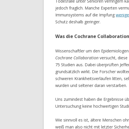
Todesfälle unter Senioren verringern kan
jedoch fraglich. Manche Experten vermu
Immunsystems auf die Impfung
wenige
Schutz deshalb geringer.
Was die Cochrane Collaboratio
Wissenschaftler um den Epidemiologen
Cochrane Collaboration
versucht, diese
75 Studien aus. Dabei überprüften Jeffe
grundsätzlich wirkt. Die Forscher woll
schweren Krankheitsverläufen litten, s
wurden und seltener daran verstarben.
Uns zumindest haben die Ergebnisse üb
Untersuchung keine hochwertigen Studie
Wie sinnvoll es ist, ältere Menschen o
weiß man also nicht mit letzter Sicherhe