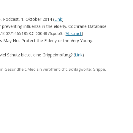
, Podcast, 1. Oktober 2014 (
Link
)
or preventing influenza in the elderly. Cochrane Database
10.1002/14651858.CD004876.pub3. (
Abstract
)
 May Not Protect the Elderly or the Very Young.
iel Schutz bietet eine Grippeimpfung? (
Link
)
in
Gesundheit
,
Medizin
veröffentlicht. Schlagworte:
Grippe
,