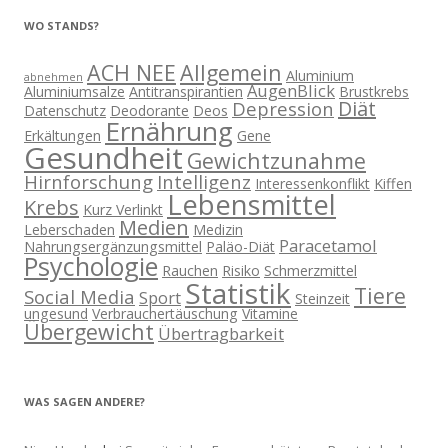
WO STANDS?
ACH NEE
Allgemein
Aluminium
abnehmen
AugenBlick
Aluminiumsalze
Antitranspirantien
Brustkrebs
Diät
Depression
Datenschutz
Deodorante
Deos
Ernährung
Erkältungen
Gene
Gesundheit
Gewichtzunahme
Hirnforschung
Intelligenz
Interessenkonflikt
Kiffen
Lebensmittel
Krebs
Kurz Verlinkt
Medien
Leberschaden
Medizin
Paracetamol
Nahrungsergänzungsmittel
Paläo-Diät
Psychologie
Rauchen
Risiko
Schmerzmittel
Statistik
Tiere
Social Media
Sport
Steinzeit
ungesund
Verbrauchertäuschung
Vitamine
Übergewicht
Übertragbarkeit
WAS SAGEN ANDERE?