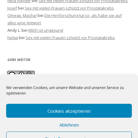
Nina Hayder
bei
Sex mit vielen Frauen schützt vor Prostatakrebs
Josef
bei
Sex mit vielen Frauen schützt vor Prostatakrebs
Omega_Masha!
bei
Die Hirnforschung tut so, als habe sie auf
alles eine Antwort
Andy L.
bei
Milch ist ungesund
helga
bei
Sex mit vielen Frauen schützt vor Prostatakrebs
GEBS WEITER
Wir verwenden Cookies, um unsere Website und unseren Service zu
optimieren.
Unsere Texte sind lizenziert unter einer
Creative Commons
Namensnennung - Weitergabe unter gleichen Bedingungen 4.0
International Lizenz
. Bilder siehe Quellenangabe.
Cookies akzeptieren
Ablehnen