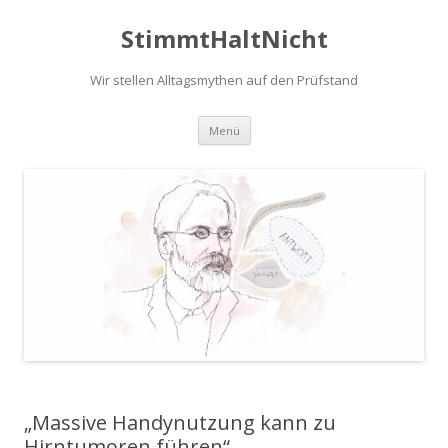
StimmtHaltNicht
Wir stellen Alltagsmythen auf den Prüfstand
Zum
Menü
Inhalt
springen
„Massive Handynutzung kann zu
Hirntumoren führen“