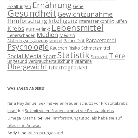
Ernährung
Erkältungen
Gene
Gesundheit
Gewichtzunahme
Hirnforschung
Intelligenz
Interessenkonflikt
Kiffen
Lebensmittel
Krebs
Kurz Verlinkt
Medien
Leberschaden
Medizin
Paracetamol
Nahrungsergänzungsmittel
Paläo-Diät
Psychologie
Rauchen
Risiko
Schmerzmittel
Statistik
Tiere
Social Media
Sport
Steinzeit
ungesund
Verbrauchertäuschung
Vitamine
Übergewicht
Übertragbarkeit
WAS SAGEN ANDERE?
Nina Hayder
bei
Sex mit vielen Frauen schützt vor Prostatakrebs
Josef
bei
Sex mit vielen Frauen schützt vor Prostatakrebs
Omega_Masha!
bei
Die Hirnforschung tut so, als habe sie auf
alles eine Antwort
Andy L.
bei
Milch ist ungesund