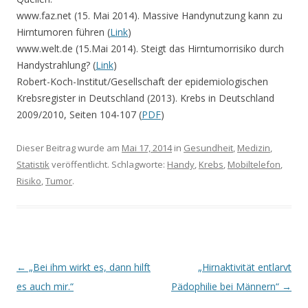
www.faz.net (15. Mai 2014). Massive Handynutzung kann zu
Hirntumoren führen (
Link
)
www.welt.de (15.Mai 2014). Steigt das Hirntumorrisiko durch
Handystrahlung? (
Link
)
Robert-Koch-Institut/Gesellschaft der epidemiologischen
Krebsregister in Deutschland (2013). Krebs in Deutschland
2009/2010, Seiten 104-107 (
PDF
)
Dieser Beitrag wurde am
Mai 17, 2014
in
Gesundheit
,
Medizin
,
Statistik
veröffentlicht. Schlagworte:
Handy
,
Krebs
,
Mobiltelefon
,
Risiko
,
Tumor
.
Beitrags-
←
„Bei ihm wirkt es, dann hilft
„Hirnaktivität entlarvt
Navigation
es auch mir.“
Pädophilie bei Männern“
→