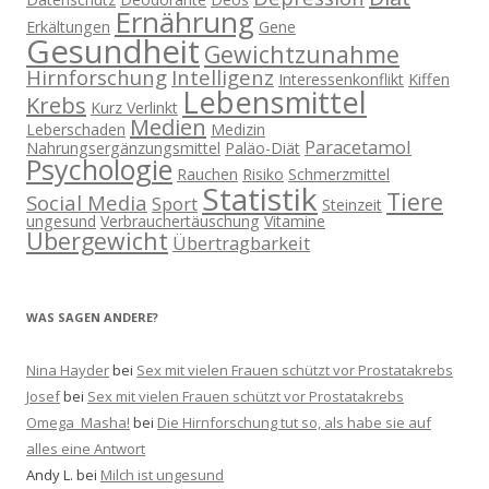
Ernährung
Erkältungen
Gene
Gesundheit
Gewichtzunahme
Hirnforschung
Intelligenz
Interessenkonflikt
Kiffen
Lebensmittel
Krebs
Kurz Verlinkt
Medien
Leberschaden
Medizin
Paracetamol
Nahrungsergänzungsmittel
Paläo-Diät
Psychologie
Rauchen
Risiko
Schmerzmittel
Statistik
Tiere
Social Media
Sport
Steinzeit
ungesund
Verbrauchertäuschung
Vitamine
Übergewicht
Übertragbarkeit
WAS SAGEN ANDERE?
Nina Hayder
bei
Sex mit vielen Frauen schützt vor Prostatakrebs
Josef
bei
Sex mit vielen Frauen schützt vor Prostatakrebs
Omega_Masha!
bei
Die Hirnforschung tut so, als habe sie auf
alles eine Antwort
Andy L.
bei
Milch ist ungesund