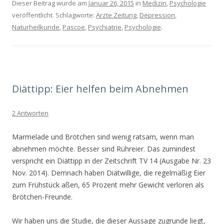
Dieser Beitrag wurde am
Januar 26, 2015
in
Medizin
,
Psychologie
veröffentlicht. Schlagworte:
Ärzte Zeitung
,
Depression
,
Naturheilkunde
,
Pascoe
,
Psychiatrie
,
Psychologie
.
Diättipp: Eier helfen beim Abnehmen
2 Antworten
Marmelade und Brötchen sind wenig ratsam, wenn man
abnehmen möchte. Besser sind Rühreier. Das zumindest
verspricht ein Diättipp in der Zeitschrift TV 14 (Ausgabe Nr. 23
Nov. 2014). Demnach haben Diätwillige, die regelmäßig Eier
zum Frühstück aßen, 65 Prozent mehr Gewicht verloren als
Brötchen-Freunde.
Wir haben uns die Studie, die dieser Aussage zugrunde liegt,