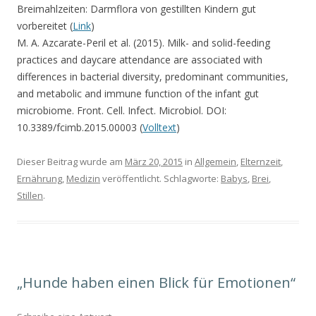
Breimahlzeiten: Darmflora von gestillten Kindern gut
vorbereitet (
Link
)
M. A. Azcarate-Peril et al. (2015). Milk- and solid-feeding
practices and daycare attendance are associated with
differences in bacterial diversity, predominant communities,
and metabolic and immune function of the infant gut
microbiome. Front. Cell. Infect. Microbiol. DOI:
10.3389/fcimb.2015.00003 (
Volltext
)
Dieser Beitrag wurde am
März 20, 2015
in
Allgemein
,
Elternzeit
,
Ernährung
,
Medizin
veröffentlicht. Schlagworte:
Babys
,
Brei
,
Stillen
.
„Hunde haben einen Blick für Emotionen“