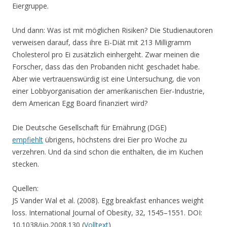
Eiergruppe.
Und dann: Was ist mit möglichen Risiken? Die Studienautoren
verweisen darauf, dass ihre Ei-Diät mit 213 Milligramm
Cholesterol pro Ei zusätzlich einhergeht. Zwar meinen die
Forscher, dass das den Probanden nicht geschadet habe.
Aber wie vertrauenswürdig ist eine Untersuchung, die von
einer Lobbyorganisation der amerikanischen Eier-Industrie,
dem American Egg Board finanziert wird?
Die Deutsche Gesellschaft für Ernährung (DGE)
empfiehlt
übrigens, höchstens drei Eier pro Woche zu
verzehren. Und da sind schon die enthalten, die im Kuchen
stecken.
Quellen:
JS Vander Wal et al. (2008). Egg breakfast enhances weight
loss. International Journal of Obesity, 32, 1545–1551. DOI:
10.1038/ijo.2008.130 (
Volltext
)