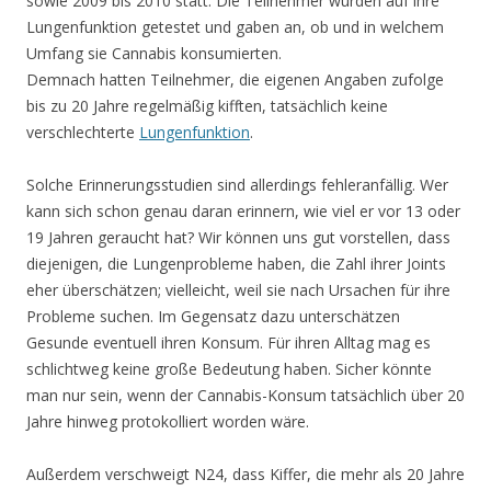
sowie 2009 bis 2010 statt. Die Teilnehmer wurden auf ihre
Lungenfunktion getestet und gaben an, ob und in welchem
Umfang sie Cannabis konsumierten.
Demnach hatten Teilnehmer, die eigenen Angaben zufolge
bis zu 20 Jahre regelmäßig kifften, tatsächlich keine
verschlechterte
Lungenfunktion
.
Solche Erinnerungsstudien sind allerdings fehleranfällig. Wer
kann sich schon genau daran erinnern, wie viel er vor 13 oder
19 Jahren geraucht hat? Wir können uns gut vorstellen, dass
diejenigen, die Lungenprobleme haben, die Zahl ihrer Joints
eher überschätzen; vielleicht, weil sie nach Ursachen für ihre
Probleme suchen. Im Gegensatz dazu unterschätzen
Gesunde eventuell ihren Konsum. Für ihren Alltag mag es
schlichtweg keine große Bedeutung haben. Sicher könnte
man nur sein, wenn der Cannabis-Konsum tatsächlich über 20
Jahre hinweg protokolliert worden wäre.
Außerdem verschweigt N24, dass Kiffer, die mehr als 20 Jahre