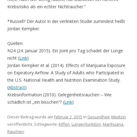
Krebsrisiko als ein echter Nichtraucher.“
*Russell? Der Autor in der verlinkten Studie zumindest heißt
Jordan Kempker.
Quellen:
N24 (24. Januar 2015). Ein Joint pro Tag schadet der Lunge
nicht (
Link
)
Jordan Kempker et al. (2014). Effects of Marijuana Exposure
on Expiratory Airflow: A Study of Adults who Participated in
the U.S. National Health and Nutrition Examination Study.
(
Abstract
)
Krebsinformation (2010). Gelegenheitsrauchen – Wie
schädlich ist „ein bisschen“? (
Link
)
Dieser Beitrag wurde am
Februar 2, 2015
in
Gesundheit
,
Medizin
veröffentlicht. Schlagworte:
Kiffen
,
Lungenfunktion
,
Marihuana
,
Rauchen
.