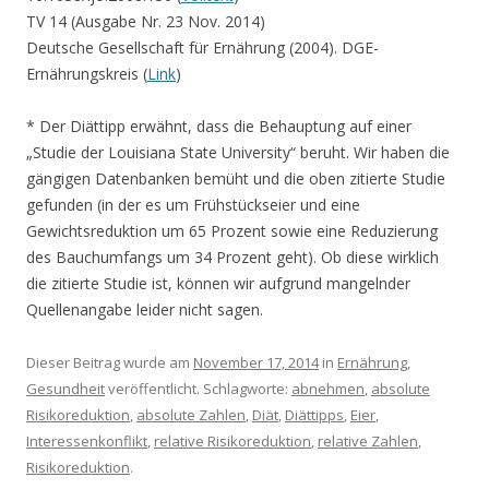
TV 14 (Ausgabe Nr. 23 Nov. 2014)
Deutsche Gesellschaft für Ernährung (2004). DGE-
Ernährungskreis (
Link
)
* Der Diättipp erwähnt, dass die Behauptung auf einer
„Studie der Louisiana State University“ beruht. Wir haben die
gängigen Datenbanken bemüht und die oben zitierte Studie
gefunden (in der es um Frühstückseier und eine
Gewichtsreduktion um 65 Prozent sowie eine Reduzierung
des Bauchumfangs um 34 Prozent geht). Ob diese wirklich
die zitierte Studie ist, können wir aufgrund mangelnder
Quellenangabe leider nicht sagen.
Dieser Beitrag wurde am
November 17, 2014
in
Ernährung
,
Gesundheit
veröffentlicht. Schlagworte:
abnehmen
,
absolute
Risikoreduktion
,
absolute Zahlen
,
Diät
,
Diättipps
,
Eier
,
Interessenkonflikt
,
relative Risikoreduktion
,
relative Zahlen
,
Risikoreduktion
.