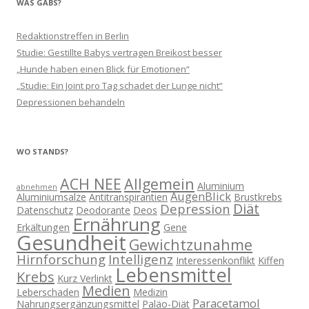
WAS GABS?
Redaktionstreffen in Berlin
Studie: Gestillte Babys vertragen Breikost besser
„Hunde haben einen Blick für Emotionen“
„Studie: Ein Joint pro Tag schadet der Lunge nicht“
Depressionen behandeln
WO STANDS?
ACH NEE
Allgemein
Aluminium
abnehmen
AugenBlick
Aluminiumsalze
Antitranspirantien
Brustkrebs
Diät
Depression
Datenschutz
Deodorante
Deos
Ernährung
Erkältungen
Gene
Gesundheit
Gewichtzunahme
Hirnforschung
Intelligenz
Interessenkonflikt
Kiffen
Lebensmittel
Krebs
Kurz Verlinkt
Medien
Leberschaden
Medizin
Paracetamol
Nahrungsergänzungsmittel
Paläo-Diät