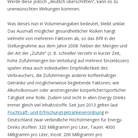
Werde diese jedoch „deutlich überschritten“, kann es zu
unerwünschten Wirkungen kommen.
Was dieses nun in Volumenangaben bedeutet, bleibt unklar.
Das Ausmaß möglicher gesundheitlicher Risiken hängt
vielmehr von mehreren Faktoren ab, so das BfR in der
Stellungnahme aus dem Jahre 2008. Neben der Mengen und
der Art der „Zufuhr“ (z. B. schneller Verzehr in kurzer Zeit,
hohe Zufuhrmengen bei Verteilung auf mehrere Einzeldosen)
spielen etwa auch individuellen Empfindlichkeit des
Verbrauchers, die Zufuhrmenge anderer koffeinhaltiger
Getränke und möglicherweise begleitende Faktoren, wie
Alkoholkonsum oder anstrengender körperlicher/sportlicher
Tätigkeit eine Rolle. Zudem sind nicht in allen Energy-Drinks
immer gleich viel Inhaltsstoffe. Seit Juni 2013 gelten laut
Fruchtsaft- und Erfrischungsgetränkeverordnun
g
in
Deutschland zwar verbindliche Höchstmengen für Energy-
Drinks (Koffein: 320 Milligramm pro Liter, Taurin: 4000
Milligramm pro Liter, Inosit: 200 Milligramm pro