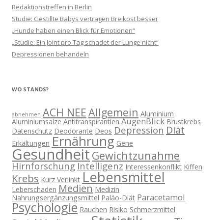
Redaktionstreffen in Berlin
Studie: Gestillte Babys vertragen Breikost besser
„Hunde haben einen Blick für Emotionen“
„Studie: Ein Joint pro Tag schadet der Lunge nicht“
Depressionen behandeln
WO STANDS?
ACH NEE
Allgemein
Aluminium
abnehmen
AugenBlick
Aluminiumsalze
Antitranspirantien
Brustkrebs
Diät
Depression
Datenschutz
Deodorante
Deos
Ernährung
Erkältungen
Gene
Gesundheit
Gewichtzunahme
Hirnforschung
Intelligenz
Interessenkonflikt
Kiffen
Lebensmittel
Krebs
Kurz Verlinkt
Medien
Leberschaden
Medizin
Paracetamol
Nahrungsergänzungsmittel
Paläo-Diät
Psychologie
Rauchen
Risiko
Schmerzmittel