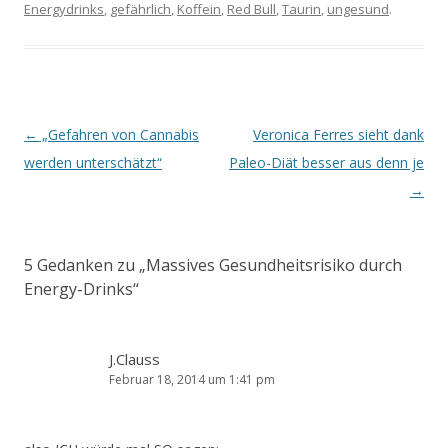
Energydrinks
,
gefährlich
,
Koffein
,
Red Bull
,
Taurin
,
ungesund
.
Beitrags-
←
„Gefahren von Cannabis
Veronica Ferres sieht dank
Navigation
werden unterschätzt“
Paleo-Diät besser aus denn je
→
5 Gedanken zu „
Massives Gesundheitsrisiko durch
Energy-Drinks
“
J.Clauss
Februar 18, 2014 um 1:41 pm