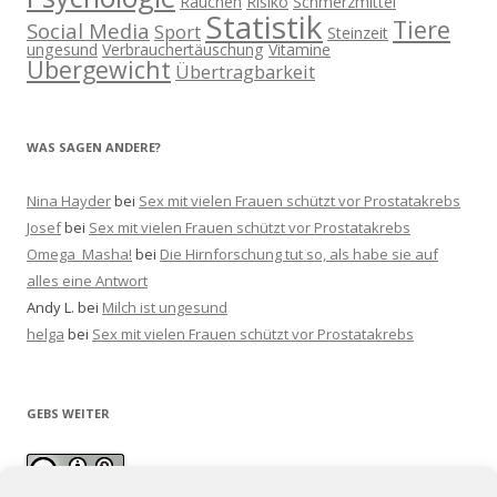
Rauchen
Risiko
Schmerzmittel
Statistik
Tiere
Social Media
Sport
Steinzeit
ungesund
Verbrauchertäuschung
Vitamine
Übergewicht
Übertragbarkeit
WAS SAGEN ANDERE?
Nina Hayder
bei
Sex mit vielen Frauen schützt vor Prostatakrebs
Josef
bei
Sex mit vielen Frauen schützt vor Prostatakrebs
Omega_Masha!
bei
Die Hirnforschung tut so, als habe sie auf
alles eine Antwort
Andy L.
bei
Milch ist ungesund
helga
bei
Sex mit vielen Frauen schützt vor Prostatakrebs
GEBS WEITER