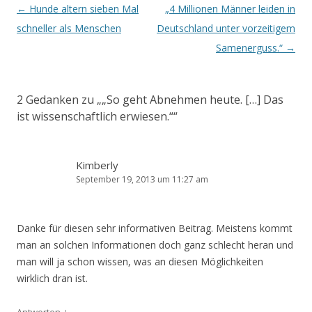
Beitrags-
←
Hunde altern sieben Mal
„4 Millionen Männer leiden in
Navigation
schneller als Menschen
Deutschland unter vorzeitigem
Samenerguss.“
→
2 Gedanken zu „
„So geht Abnehmen heute. […] Das
ist wissenschaftlich erwiesen.“
“
Kimberly
September 19, 2013 um 11:27 am
Danke für diesen sehr informativen Beitrag. Meistens kommt
man an solchen Informationen doch ganz schlecht heran und
man will ja schon wissen, was an diesen Möglichkeiten
wirklich dran ist.
↓
Antworten