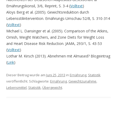
Ernährungskonsil, 3/6, Reprint, S. 3-4 (
Volltext
)
Aloys Berg et al. (2005). Gewichtsreduktion durch
Lebensstilintervention. Ernährungs-Umschau 52/8, S. 310-314
(
Volltext
)
Michael L. Dansinger et al. (2005). Comparison of the Atkins,
Ornish, Weight Watchers, and Zone Diets for Weight Loss
and Heart Disease Risk Reduction. JAMA, 293/1, S. 43-53
(
Volltext
)
Lothar M. Kirsch (2013). Abnehmen mit Almased? Blogeintrag
(
Link
)
Dieser Beitrag wurde am
Juni 25, 2013
in
Ernährung
,
Statistik
veröffentlicht. Schlagworte:
Ernährung
,
Gewichtzunahme
,
Lebensmittel
,
Statistik
,
Übergewicht
.