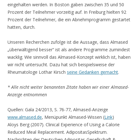
eingehalten werden. In Boston gaben zwischen 35 und 50
Prozent der Teilnehmer vorzeitig auf. In Freiburg hielten 92
Prozent der Teilnehmer, die ein Abnehmprogramm gestartet
hatten, durch.
Unseren Recherchen zufolge ist die Aussage, dass Almased
„überwältigend besser“ ist als andere Programme zumindest
wacklig. Wie sinnvoll das Almased-Konzept wirklich ist, haben
wir nicht untersucht. Dazu hat sich beispielsweise der
Rheumatologe Lothar Kirsch
seine Gedanken gemacht
.
* Alle nicht weiter benannten Zitate haben wir einer Almased-
Anzeige entnommen
Quellen: Gala 24/2013, S. 76-77, Almased-Anzeige
www.almased.de
, Menüpunkt Almased-Wissen (
Link
)
Aloys Berg (2007). Clinical Experience of Using a Calorie
Reduced Meal Replacement. AdipositasSpektrum.
Nachrichten der Deutschen Adipositas-Gesellschaft &