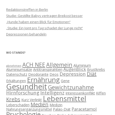
Redaktionstreffen in Berlin
Studie: Gestillte Babys vertragen Breikost besser
„Hunde haben einen Blick für Emotionen“
„Studie: Ein Joint pro Tag schadet der Lunge nicht“
Depressionen behandeln
WO STANDS?
ACH NEE
Allgemein
Aluminium
abnehmen
AugenBlick
Aluminiumsalze
Antitranspirantien
Brustkrebs
Diät
Depression
Datenschutz
Deodorante
Deos
Ernährung
Erkältungen
Gene
Gesundheit
Gewichtzunahme
Hirnforschung
Intelligenz
Interessenkonflikt
Kiffen
Lebensmittel
Krebs
Kurz Verlinkt
Medien
Leberschaden
Medizin
Paracetamol
Nahrungsergänzungsmittel
Paläo-Diät
Psychologie