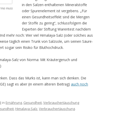
in den Salzen enthaltenen Mineralstoffe
orma muss
oder Spurenelement ist vergebens. „Für
einen Gesundheitseffekt sind die Mengen
der Stoffe zu gering“, schlussfolgern die
Experten der Stiftung Warentest nachdem
Und mehr noch: Wer viel Himalaya-Salz (oder solches aus
weise täglich einen Trunk von Salzsole, um seinen Säure-
rt sogar sein Risiko für Bluthochdruck.
imalaya-Salz von Norma: Mit Kräutergeruch und
)
inken. Dass das Murks ist, kann man sich denken. Die
GE) sagt es aber (in einem älteren Beitrag)
auch noch
3
in
Ernährung
,
Gesundheit
,
Verbrauchertäuschung
sundheit
,
Himalaya-Salz
,
Verbrauchertäuschung
.