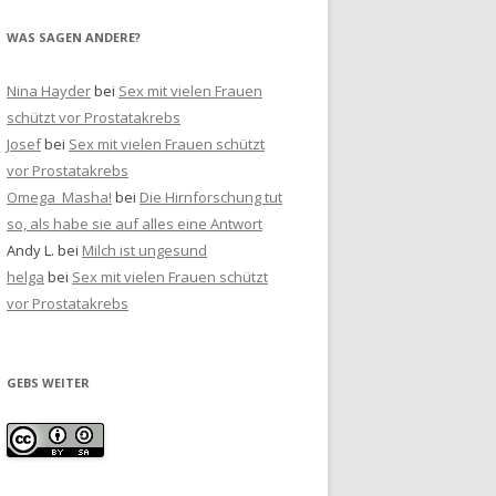
WAS SAGEN ANDERE?
Nina Hayder
bei
Sex mit vielen Frauen
schützt vor Prostatakrebs
Josef
bei
Sex mit vielen Frauen schützt
vor Prostatakrebs
Omega_Masha!
bei
Die Hirnforschung tut
so, als habe sie auf alles eine Antwort
Andy L.
bei
Milch ist ungesund
helga
bei
Sex mit vielen Frauen schützt
vor Prostatakrebs
GEBS WEITER