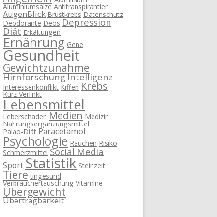
Aluminiumsalze
Antitranspirantien
AugenBlick
Brustkrebs
Datenschutz
Depression
Deodorante
Deos
Diät
Erkältungen
Ernährung
Gene
Gesundheit
Gewichtzunahme
Hirnforschung
Intelligenz
Krebs
Interessenkonflikt
Kiffen
Kurz Verlinkt
Lebensmittel
Medien
Leberschaden
Medizin
Nahrungsergänzungsmittel
Paracetamol
Paläo-Diät
Psychologie
Rauchen
Risiko
Social Media
Schmerzmittel
Statistik
Sport
Steinzeit
Tiere
ungesund
Verbrauchertäuschung
Vitamine
Übergewicht
Übertragbarkeit