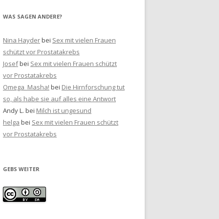
WAS SAGEN ANDERE?
Nina Hayder
bei
Sex mit vielen Frauen
schützt vor Prostatakrebs
Josef
bei
Sex mit vielen Frauen schützt
vor Prostatakrebs
Omega_Masha!
bei
Die Hirnforschung tut
so, als habe sie auf alles eine Antwort
Andy L.
bei
Milch ist ungesund
helga
bei
Sex mit vielen Frauen schützt
vor Prostatakrebs
GEBS WEITER