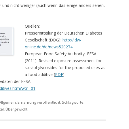
hr und nicht weniger (auch wenn das einige anders sehen,
Quellen:
Pressemitteilung der Deutschen Diabetes
Gesellschaft (DDG):
http://idw-
online.de/de/news520274
European Food Safety Authority, EFSA
(2011): Revised exposure assessment for
steviol glycosides for the proposed uses as
a food additive (
PDF
)
vitäten der EFSA:
ditives.htm?wtrl=01
Allgemein
,
Ernährung
veröffentlicht. Schlagworte:
el
,
Übergewicht
.