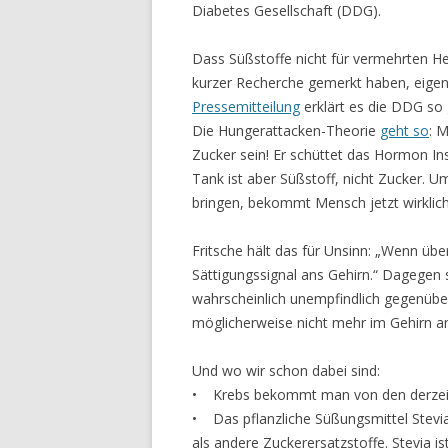
Diabetes Gesellschaft (DDG).
Dass Süßstoffe nicht für vermehrten Hei
kurzer Recherche gemerkt haben, eigentli
Pressemitteilung
erklärt es die DDG so
Die Hungerattacken-Theorie
geht so
: 
Zucker sein! Er schüttet das Hormon In
Tank ist aber Süßstoff, nicht Zucker. 
bringen, bekommt Mensch jetzt wirklic
Fritsche hält das für Unsinn: „Wenn übe
Sättigungssignal ans Gehirn.“ Dagegen
wahrscheinlich unempfindlich gegenübe
möglicherweise nicht mehr im Gehirn a
Und wo wir schon dabei sind:
• Krebs bekommt man von den derzeit 
• Das pflanzliche Süßungsmittel Stevia 
als andere Zuckerersatzstoffe. Stevia is