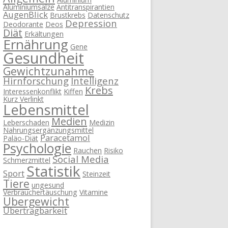
Aluminiumsalze
Antitranspirantien
AugenBlick
Brustkrebs
Datenschutz
Depression
Deodorante
Deos
Diät
Erkältungen
Ernährung
Gene
Gesundheit
Gewichtzunahme
Hirnforschung
Intelligenz
Krebs
Interessenkonflikt
Kiffen
Kurz Verlinkt
Lebensmittel
Medien
Leberschaden
Medizin
Nahrungsergänzungsmittel
Paracetamol
Paläo-Diät
Psychologie
Rauchen
Risiko
Social Media
Schmerzmittel
Statistik
Sport
Steinzeit
Tiere
ungesund
Verbrauchertäuschung
Vitamine
Übergewicht
Übertragbarkeit