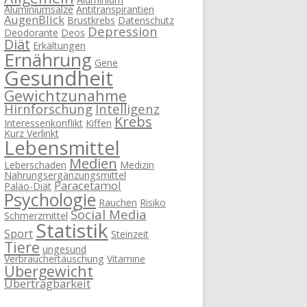
Aluminiumsalze
Antitranspirantien
AugenBlick
Brustkrebs
Datenschutz
Depression
Deodorante
Deos
Diät
Erkältungen
Ernährung
Gene
Gesundheit
Gewichtzunahme
Hirnforschung
Intelligenz
Krebs
Interessenkonflikt
Kiffen
Kurz Verlinkt
Lebensmittel
Medien
Leberschaden
Medizin
Nahrungsergänzungsmittel
Paracetamol
Paläo-Diät
Psychologie
Rauchen
Risiko
Social Media
Schmerzmittel
Statistik
Sport
Steinzeit
Tiere
ungesund
Verbrauchertäuschung
Vitamine
Übergewicht
Übertragbarkeit