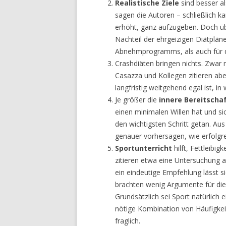
Realistische Ziele
sind besser al
sagen die Autoren – schließlich ka
erhöht, ganz aufzugeben. Doch üb
Nachteil der ehrgeizigen Diätplän
Abnehmprogramms, als auch für de
Crashdiäten bringen nichts. Zwar m
Casazza und Kollegen zitieren ab
langfristig weitgehend egal ist
Je größer die
innere Bereitscha
einen minimalen Willen hat und s
den wichtigsten Schritt getan. Aus
genauer vorhersagen, wie erfolgrei
Sportunterricht
hilft, Fettleibi
zitieren etwa eine Untersuchung a
ein eindeutige Empfehlung lässt s
brachten wenig Argumente für die d
Grundsätzlich sei Sport natürlich e
nötige Kombination von Häufigkeit
fraglich.