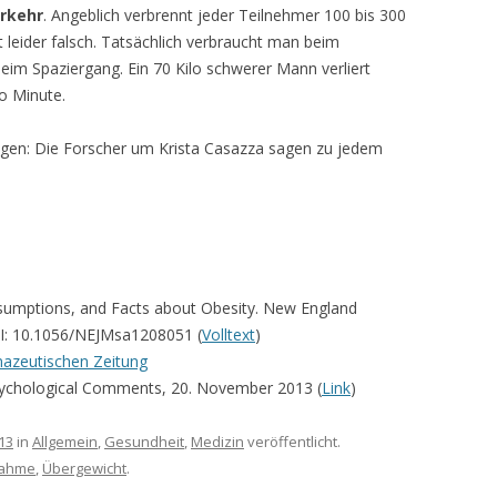
rkehr
. Angeblich verbrennt jeder Teilnehmer 100 bis 300
t leider falsch. Tatsächlich verbraucht man beim
beim Spaziergang. Ein 70 Kilo schwerer Mann verliert
o Minute.
agen: Die Forscher um Krista Casazza sagen zu jedem
resumptions, and Facts about Obesity. New England
OI: 10.1056/NEJMsa1208051 (
Volltext
)
azeutischen Zeitung
sychological Comments, 20. November 2013 (
Link
)
13
in
Allgemein
,
Gesundheit
,
Medizin
veröffentlicht.
nahme
,
Übergewicht
.