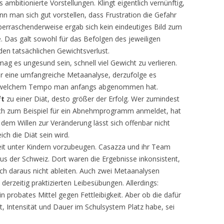
s ambitionierte Vorstellungen. Klingt eigentlich vernünftig,
nn man sich gut vorstellen, dass Frustration die Gefahr
erraschenderweise ergab sich kein eindeutiges Bild zum
e. Das galt sowohl für das Befolgen des jeweiligen
n tatsächlichen Gewichtsverlust.
ag es ungesund sein, schnell viel Gewicht zu verlieren.
er eine umfangreiche Metaanalyse, derzufolge es
, in welchem Tempo man anfangs abgenommen hat.
ft
zu einer Diät, desto größer der Erfolg. Wer zumindest
ich zum Beispiel für ein Abnehmprogramm anmeldet, hat
 dem Willen zur Veränderung lässt sich offenbar nicht
ch die Diät sein wird.
gkeit unter Kindern vorzubeugen. Casazza und ihr Team
us der Schweiz. Dort waren die Ergebnisse inkonsistent,
ich daraus nicht ableiten. Auch zwei Metaanalysen
erzeitig praktizierten Leibesübungen. Allerdings:
in probates Mittel gegen Fettleibigkeit. Aber ob die dafür
, Intensität und Dauer im Schulsystem Platz habe, sei