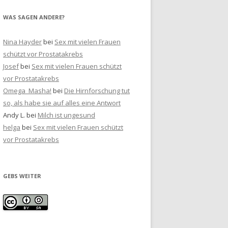
WAS SAGEN ANDERE?
Nina Hayder
bei
Sex mit vielen Frauen
schützt vor Prostatakrebs
Josef
bei
Sex mit vielen Frauen schützt
vor Prostatakrebs
Omega_Masha!
bei
Die Hirnforschung tut
so, als habe sie auf alles eine Antwort
Andy L.
bei
Milch ist ungesund
helga
bei
Sex mit vielen Frauen schützt
vor Prostatakrebs
GEBS WEITER