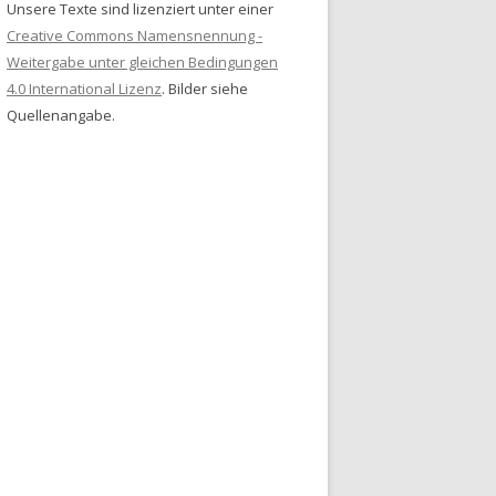
Unsere Texte sind lizenziert unter einer
Creative Commons Namensnennung -
Weitergabe unter gleichen Bedingungen
4.0 International Lizenz
. Bilder siehe
Quellenangabe.