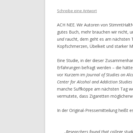
Schreibe eine Antwort
ACH NEE. Wir Autoren von StimmtHaltNi
gutes Buch, mehr brauchen wir nicht, um
und
raucht, dem geht es am nächsten T
Kopfschmerzen, Übelkeit und starker Mü
Eine Studie, in der dieser Zusammenhan
Erfahrungen befragt werden – die hätten
vor Kurzem im
Journal of Studies on Al
Center for Alcohol and Addiction Studies
manche Suffköppe am nächsten Tag wen
vermutete, dass Zigaretten möglicherw
In der Original-Pressemitteilung heißt es
„Researchers found that college stu