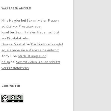
WAS SAGEN ANDERE?
Nina Hayder
bei
Sex mit vielen Frauen
schützt vor Prostatakrebs
Josef
bei
Sex mit vielen Frauen schützt
vor Prostatakrebs
Omega_Masha!
bei
Die Hirnforschung tut
so, als habe sie auf alles eine Antwort
Andy L.
bei
Milch ist ungesund
helga
bei
Sex mit vielen Frauen schützt
vor Prostatakrebs
GEBS WEITER