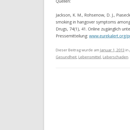
Quellen:
Jackson, K. M., Rohsenow, D. J., Piaseck
smoking in hangover symptoms among un
Drugs, 74(1), 41. Online zugänglich unt
Pressemitteilung:
www.eurekalert.org/
Dieser Beitrag wurde am
Januar 1, 2013
in
Gesundheit
,
Lebensmittel
,
Leberschaden
.