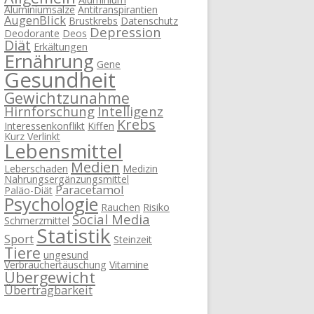
Aluminiumsalze
Antitranspirantien
AugenBlick
Brustkrebs
Datenschutz
Depression
Deodorante
Deos
Diät
Erkältungen
Ernährung
Gene
Gesundheit
Gewichtzunahme
Hirnforschung
Intelligenz
Krebs
Interessenkonflikt
Kiffen
Kurz Verlinkt
Lebensmittel
Medien
Leberschaden
Medizin
Nahrungsergänzungsmittel
Paracetamol
Paläo-Diät
Psychologie
Rauchen
Risiko
Social Media
Schmerzmittel
Statistik
Sport
Steinzeit
Tiere
ungesund
Verbrauchertäuschung
Vitamine
Übergewicht
Übertragbarkeit