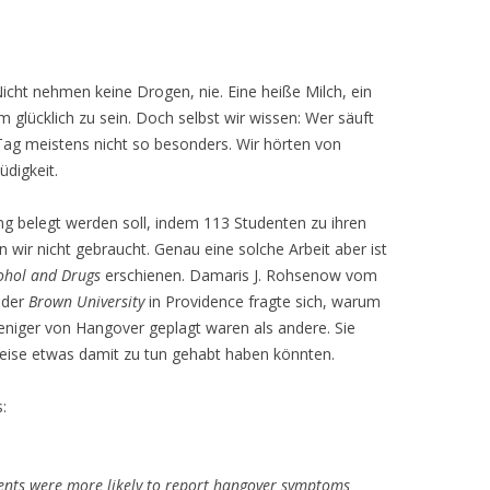
cht nehmen keine Drogen, nie. Eine heiße Milch, ein
 glücklich zu sein. Doch selbst wir wissen: Wer säuft
ag meistens nicht so besonders. Wir hörten von
digkeit.
g belegt werden soll, indem 113 Studenten zu ihren
 wir nicht gebraucht. Genau eine solche Arbeit aber ist
cohol and Drugs
erschienen. Damaris J. Rohsenow vom
der
Brown University
in Providence fragte sich, warum
iger von Hangover geplagt waren als andere. Sie
eise etwas damit zu tun gehabt haben könnten.
:
dents were more likely to report hangover symptoms