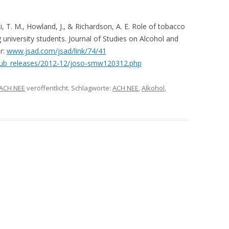
i, T. M., Howland, J., & Richardson, A. E. Role of tobacco
iversity students. Journal of Studies on Alcohol and
er:
www.jsad.com/jsad/link/74/41
pub_releases/2012-12/joso-smw120312.php
ACH NEE
veröffentlicht. Schlagworte:
ACH NEE
,
Alkohol
,