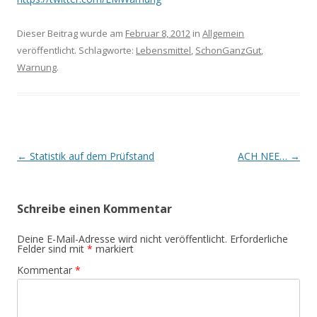
Dieser Beitrag wurde am
Februar 8, 2012
in
Allgemein
veröffentlicht. Schlagworte:
Lebensmittel
,
SchonGanzGut
,
Warnung
.
Beitrags-
←
Statistik auf dem Prüfstand
ACH NEE…
→
Navigation
Schreibe einen Kommentar
Deine E-Mail-Adresse wird nicht veröffentlicht.
Erforderliche
Felder sind mit
*
markiert
Kommentar
*