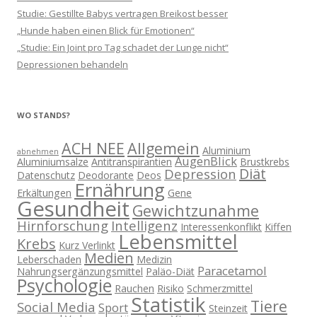
Studie: Gestillte Babys vertragen Breikost besser
„Hunde haben einen Blick für Emotionen“
„Studie: Ein Joint pro Tag schadet der Lunge nicht“
Depressionen behandeln
WO STANDS?
ACH NEE
Allgemein
Aluminium
abnehmen
AugenBlick
Aluminiumsalze
Antitranspirantien
Brustkrebs
Diät
Depression
Datenschutz
Deodorante
Deos
Ernährung
Erkältungen
Gene
Gesundheit
Gewichtzunahme
Hirnforschung
Intelligenz
Interessenkonflikt
Kiffen
Lebensmittel
Krebs
Kurz Verlinkt
Medien
Leberschaden
Medizin
Paracetamol
Nahrungsergänzungsmittel
Paläo-Diät
Psychologie
Rauchen
Risiko
Schmerzmittel
Statistik
Tiere
Social Media
Sport
Steinzeit