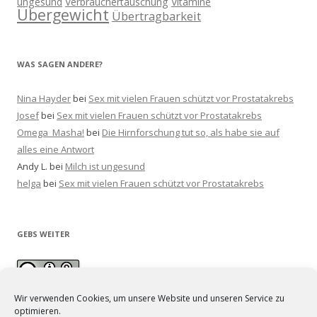
ungesund
Verbrauchertäuschung
Vitamine
Übergewicht
Übertragbarkeit
WAS SAGEN ANDERE?
Nina Hayder
bei
Sex mit vielen Frauen schützt vor Prostatakrebs
Josef
bei
Sex mit vielen Frauen schützt vor Prostatakrebs
Omega_Masha!
bei
Die Hirnforschung tut so, als habe sie auf
alles eine Antwort
Andy L.
bei
Milch ist ungesund
helga
bei
Sex mit vielen Frauen schützt vor Prostatakrebs
GEBS WEITER
Wir verwenden Cookies, um unsere Website und unseren Service zu
optimieren.
Unsere Texte sind lizenziert unter einer
Creative Commons