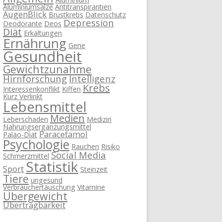
Aluminiumsalze
Antitranspirantien
AugenBlick
Brustkrebs
Datenschutz
Depression
Deodorante
Deos
Diät
Erkältungen
Ernährung
Gene
Gesundheit
Gewichtzunahme
Hirnforschung
Intelligenz
Krebs
Interessenkonflikt
Kiffen
Kurz Verlinkt
Lebensmittel
Medien
Leberschaden
Medizin
Nahrungsergänzungsmittel
Paracetamol
Paläo-Diät
Psychologie
Rauchen
Risiko
Social Media
Schmerzmittel
Statistik
Sport
Steinzeit
Tiere
ungesund
Verbrauchertäuschung
Vitamine
Übergewicht
Übertragbarkeit