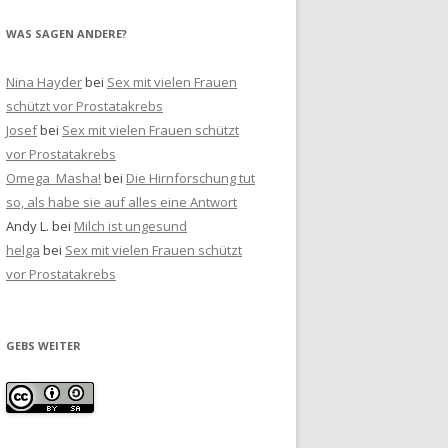
WAS SAGEN ANDERE?
Nina Hayder
bei
Sex mit vielen Frauen
schützt vor Prostatakrebs
Josef
bei
Sex mit vielen Frauen schützt
vor Prostatakrebs
Omega_Masha!
bei
Die Hirnforschung tut
so, als habe sie auf alles eine Antwort
Andy L.
bei
Milch ist ungesund
helga
bei
Sex mit vielen Frauen schützt
vor Prostatakrebs
GEBS WEITER