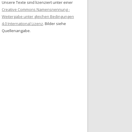
Unsere Texte sind lizenziert unter einer
Creative Commons Namensnennung -
Weitergabe unter gleichen Bedingungen
4.0 International Lizenz
. Bilder siehe
Quellenangabe.