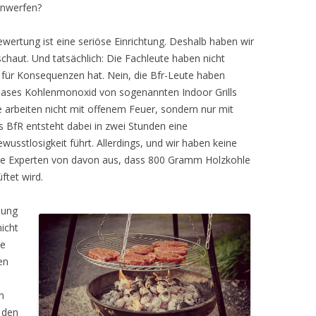
anwerfen?
ewertung ist eine seriöse Einrichtung. Deshalb haben wir
chaut. Und tatsächlich: Die Fachleute haben nicht
 für Konsequenzen hat. Nein, die Bfr-Leute haben
Gases Kohlenmonoxid von sogenannten Indoor Grills
te arbeiten nicht mit offenem Feuer, sondern nur mit
 BfR entsteht dabei in zwei Stunden eine
usstlosigkeit führt. Allerdings, und wir haben keine
 die Experten von davon aus, dass 800 Gramm Holzkohle
ftet wird.
ilung
nicht
ie
en
n
f den