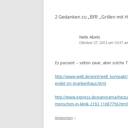
Navigation
2 Gedanken zu „
BfR: „Grillen mit 
Nele Abels
Oktober 27, 2013 um 10:37 a
Es passiert – selten zwar, aber solche 
http://www.welt.de/print/welt_kompakt/
endet-im-Krankenhaus.html
http://www.express.de/panorama/heizu
menschen-in-klinik,2192,11687756.html
↓
Antworten