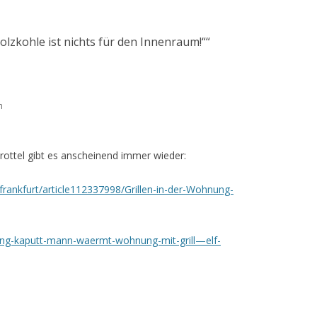
Holzkohle ist nichts für den Innenraum!“
“
m
Trottel gibt es anscheinend immer wieder:
frankfurt/article112337998/Grillen-in-der-Wohnung-
ng-kaputt-mann-waermt-wohnung-mit-grill—elf-