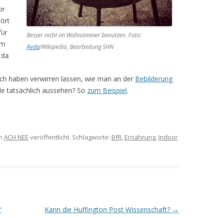
or
hört
für
Besser nicht im Wohnzimmer benutzen. Foto:
em
Avda
/Wikipedia, Bearbeitung SHN
 da
sich haben verwirren lassen, wie man an der
Bebilderung
le tatsächlich aussehen? So
zum Beispiel
.
n
ACH NEE
veröffentlicht. Schlagworte:
BfR
,
Ernährung
,
Indoor
“
Kann die Huffington Post Wissenschaft?
→