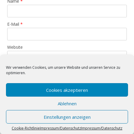
Name
*
E-Mail
*
Website
Wir verwenden Cookies, um unsere Website und unseren Service zu
Benachrichtige mich über neue Beiträge via E-Mail.
optimieren.
Cookies akzeptieren
Diese Website verwendet Akismet, um Spam zu reduzieren.
Erfahre mehr darüber, wie deine Kommentardaten
Ablehnen
verarbeitet werden
.
Einstellungen anzeigen
Impressum/Datenschutz
Powered by WordPress
Cookie-Richtlinie
Impressum/Datenschutz
Impressum/Datenschutz