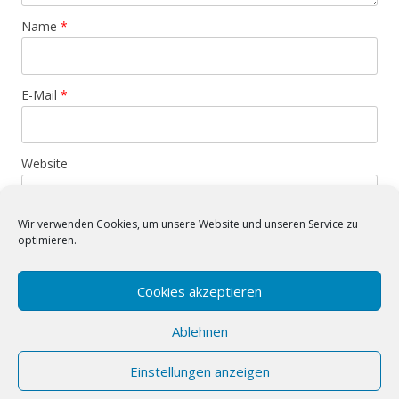
Name
*
E-Mail
*
Website
Wir verwenden Cookies, um unsere Website und unseren Service zu
Benachrichtige mich über neue Beiträge via E-Mail.
optimieren.
Cookies akzeptieren
Diese Website verwendet Akismet, um Spam zu reduzieren.
Erfahre mehr darüber, wie deine Kommentardaten
Ablehnen
verarbeitet werden
.
Einstellungen anzeigen
Impressum/Datenschutz
Powered by WordPress