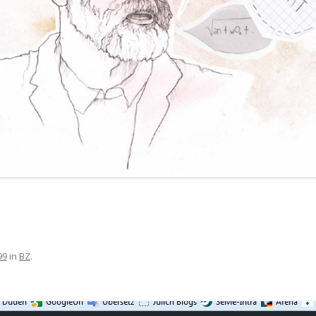
99
in
BZ
.