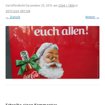
Veröffentlicht
Dezember 25, 2015
am
3264 × 1836
in
20151224_091728
.
← Zurück
Weiter →
Schreibe einen Kommentar